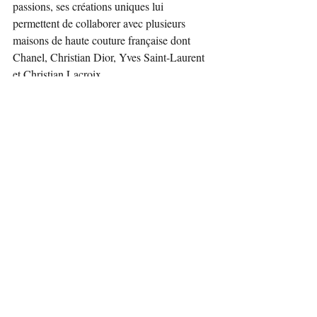
passions, ses créations uniques lui 
permettent de collaborer avec plusieurs 
maisons de haute couture française dont 
Chanel, Christian Dior, Yves Saint-Laurent 
et Christian Lacroix.
Plus d'informations ici : 
https://www.e7ciel.com/product-page/l-
amour-est-un-poignard-de-soie
https://www.amazon.fr/LAmour-poignard-
soie-Radmila-Bacri/dp/2491851288/
Les "translations" de Pouchkine : 
https://www.erudit.org/fr/revues/ttr/2001-
v14-n1-ttr408/000534ar/