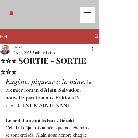
Post
Gérald
6 sept. 2025
3 min de lecture
⭐️⭐️⭐️ SORTIE - SORTIE
⭐️⭐️⭐️
Eugène, piqueur à la mine
, 
le 
Alain Salvador
premier roman d'
, 
nouvelle parution aux Éditions 7e 
Ciel. C'EST MAINTENANT !
Le mot d'un ami lecteur : Gérald
Cela fait déjà trois années que nos chemins 
se sont croisés. Alain nous honore chaque 