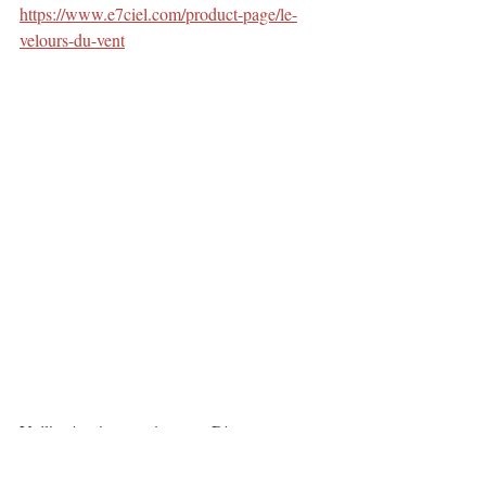
https://www.e7ciel.com/product-page/le-
velours-du-vent
Voilà, c'est à peu près tout.  D'autres 
surprises suivront courant février, mais ça, 
comme ce sont des surprises... ;-)