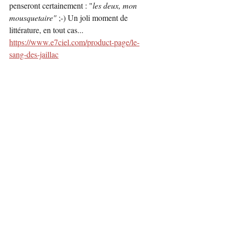
penseront certainement : "
les deux, mon 
mousquetaire" 
;-) Un joli moment de 
littérature, en tout cas...
https://www.e7ciel.com/product-page/le-
sang-des-jaillac