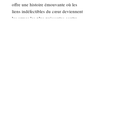
offre une histoire émouvante où les
liens indéfectibles du cœur deviennent
les armes les plus puissantes contre
l'adversité. Après le succès des «
Passagers des Trois Mondes » et de «
La Dame des Ombres », Mehdi
Dadsetan nous invite une fois de plus
dans son Iran natal, nous livrant un
roman qui ne laissera personne
indifférent.
Mehdi Dadsetan, né en 1950 à
Mashhad, est un écrivain et
économiste iranien vivant en France
depuis 1981. Auteur de plusieurs
romans, dont « Les passagers des trois
mondes » et « La danse des Ombres
», il explore des thèmes tels que l'exil
et l'émancipation des femmes