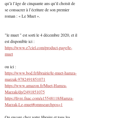
qu’à l’âge de cinquante ans qu’il choisit de 
se consacrer à l’écriture de son premier 
roman : « Le Muet ».
"le muet " est sorti le 4 décembre 2020, et il 
est disponible ici : 
https://www.e7ciel.com/product-page/le-
muet
ou ici :
https://www.bod.fr/librairie/le-muet-hamza-
marzak-9782491851071
https://www.amazon.fr/Muet-Hamza-
Marzak/dp/2491851075
https://livre.fnac.com/a15548118/Hamza-
Marzak-Le-muet#omnsearchpos=1
Ou encore chez votre libraire et tous les 