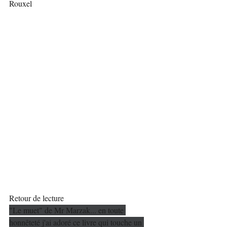
Rouxel 
Retour de lecture
"Le muet" de Mr Marzak... en toute 
honnêteté j'ai adoré ce livre qui touche un 