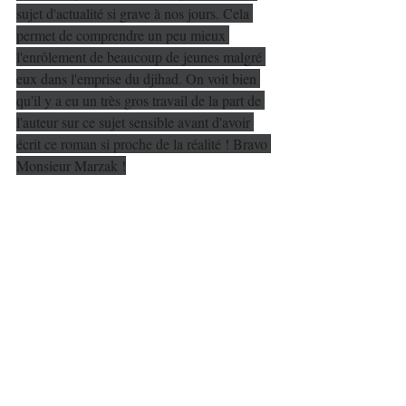
sujet d'actualité si grave à nos jours. Cela 
permet de comprendre un peu mieux 
l'enrôlement de beaucoup de jeunes malgré 
eux dans l'emprise du djihad. On voit bien 
qu'il y a eu un très gros travail de la part de 
l'auteur sur ce sujet sensible avant d'avoir 
écrit ce roman si proche de la réalité ! Bravo 
Monsieur Marzak !