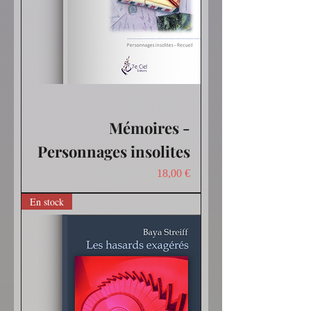
Mémoires -
Personnages insolites
Prix
18,00 €
En stock