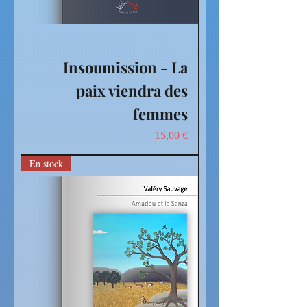
Insoumission - La
paix viendra des
femmes
Prix
15,00 €
En stock