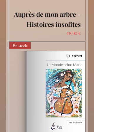
Auprès de mon arbre -
Histoires insolites
Prix
18,00 €
En stock