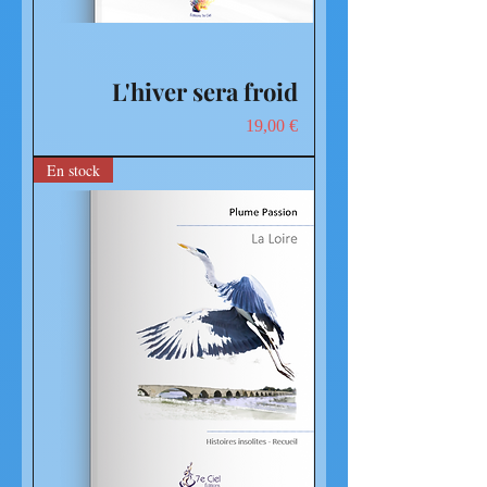
L'hiver sera froid
Prix
19,00 €
En stock