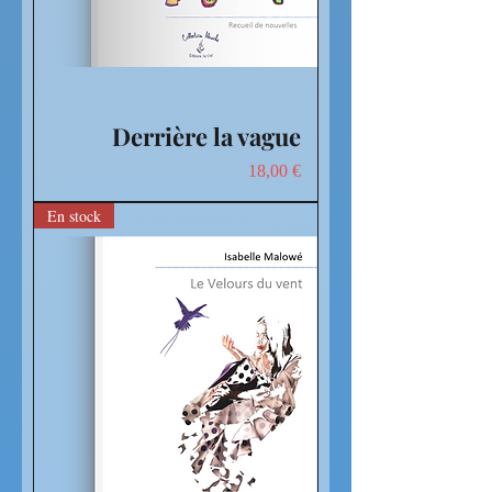
Derrière la vague
Prix
18,00 €
En stock