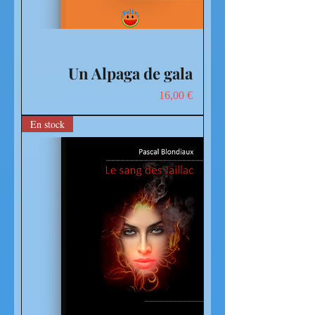
Un Alpaga de gala
Prix
16,00 €
En stock