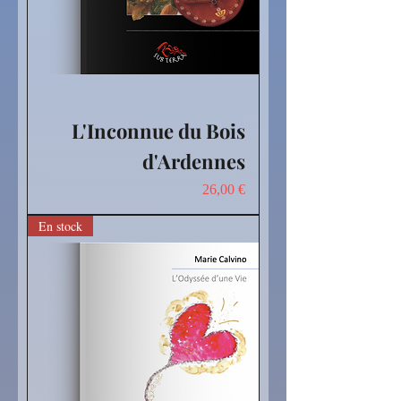
L'Inconnue du Bois
d'Ardennes
Prix
26,00 €
En stock