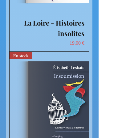
La Loire - Histoires
insolites
Prix
19,00 €
En stock