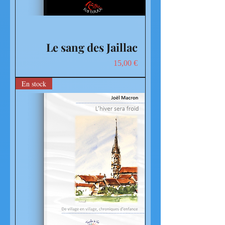
Le sang des Jaillac
Prix
15,00 €
En stock