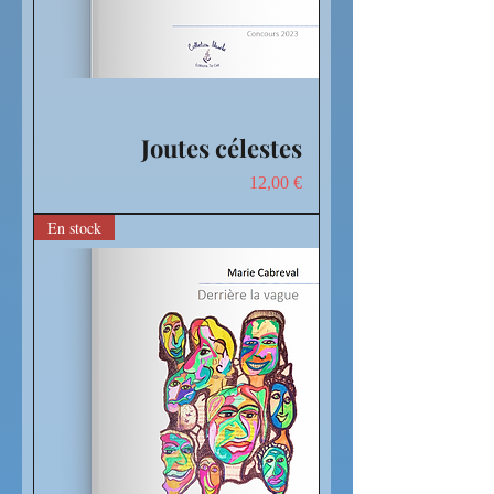
Joutes célestes
Prix
12,00 €
En stock