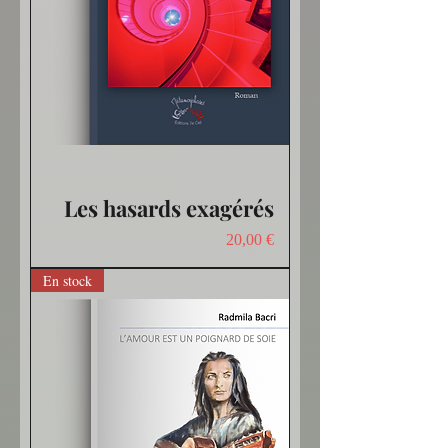
Les hasards exagérés
Prix
20,00 €
En stock